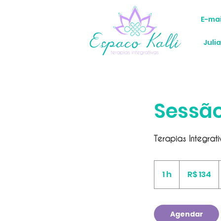
E-mai
Juli
Sessão
Terapias Integra
134
Reais
1 h
1
R$ 134
brasileiros
Agendar