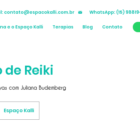
l: contato@espacokalli.com.br
WhatsApp: (15) 9881
ana e o Espaço Kalli
Terapias
Blog
Contato
 de Reiki
tivas com Juliana Budemberg
Espaço Kalli