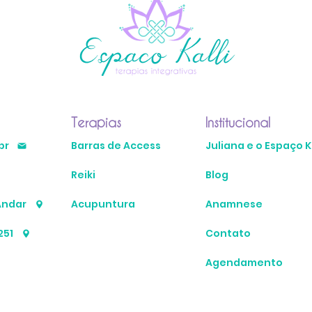
Terapias
Institucional
br
Barras de Access
Juliana e o Espaço Ka
Reiki
Blog
Andar
Acupuntura
Anamnese
251
Contato
Agendamento