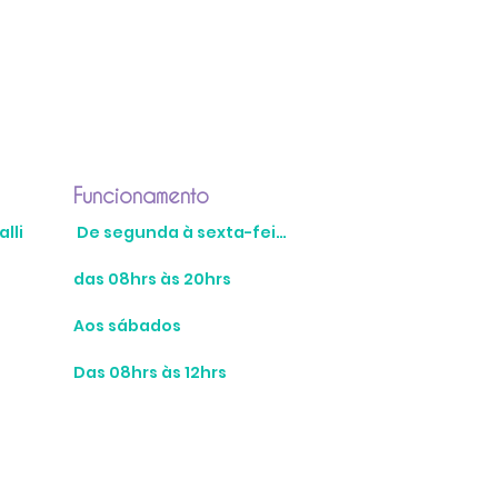
Funcionamento
lli
De segunda à sexta-feira
das 08hrs às 20hrs
Aos sábados
Das 08hrs às 12hrs