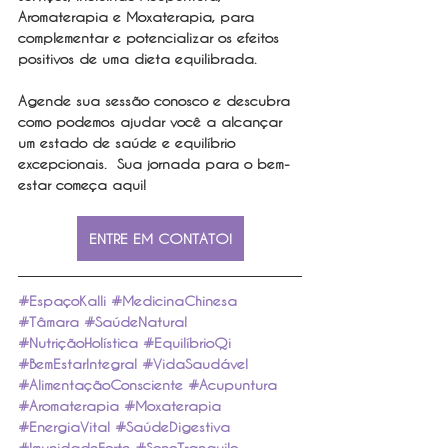
Aromaterapia e Moxaterapia, para 
complementar e potencializar os efeitos 
positivos de uma dieta equilibrada.
Agende sua sessão conosco e descubra 
como podemos ajudar você a alcançar 
um estado de saúde e equilíbrio 
excepcionais.  Sua jornada para o bem-
estar começa aqui!
ENTRE EM CONTATO!
#EspaçoKalli
#MedicinaChinesa
#Tâmara
#SaúdeNatural
#NutriçãoHolística
#EquilíbrioQi
#BemEstarIntegral
#VidaSaudável
#AlimentaçãoConsciente
#Acupuntura
#Aromaterapia
#Moxaterapia
#EnergiaVital
#SaúdeDigestiva
#ImunidadeForte
#SonoTranquilo