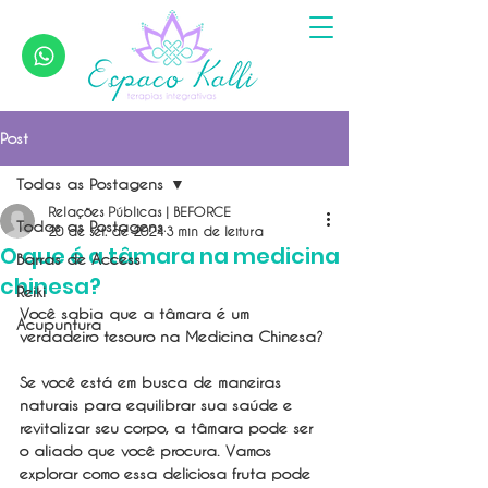
Post
Todas as Postagens
Relações Públicas | BEFORCE
Todas as Postagens
20 de set. de 2024
3 min de leitura
O que é a tâmara na medicina
Barras de Access
chinesa?
Reiki
Você sabia que a tâmara é um 
Acupuntura
verdadeiro tesouro na Medicina Chinesa? 
Se você está em busca de maneiras 
naturais para equilibrar sua saúde e 
revitalizar seu corpo, a tâmara pode ser 
o aliado que você procura. Vamos 
explorar como essa deliciosa fruta pode 