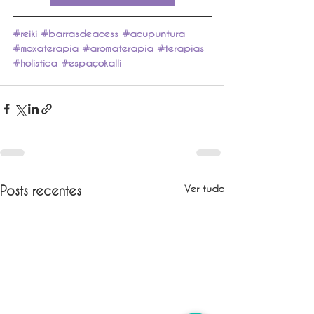
#reiki
#barrasdeacess
#acupuntura
#moxaterapia
#aromaterapia
#terapias
#holistica
#espaçokalli
Ver tudo
Posts recentes