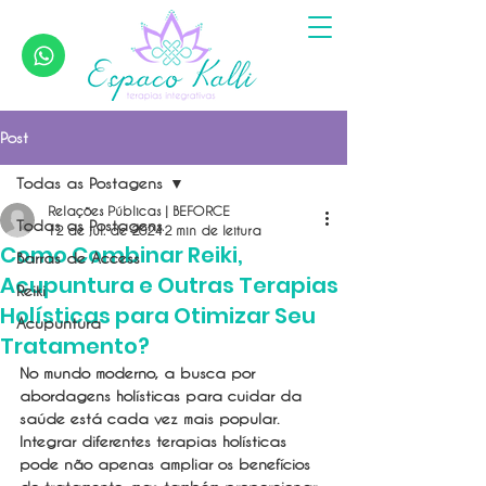
Post
Todas as Postagens
Relações Públicas | BEFORCE
Todas as Postagens
12 de jul. de 2024
2 min de leitura
Como Combinar Reiki,
Barras de Access
Acupuntura e Outras Terapias
Reiki
Holísticas para Otimizar Seu
Acupuntura
Tratamento?
No mundo moderno, a busca por 
abordagens holísticas para cuidar da 
saúde está cada vez mais popular. 
Integrar diferentes terapias holísticas 
pode não apenas ampliar os benefícios 