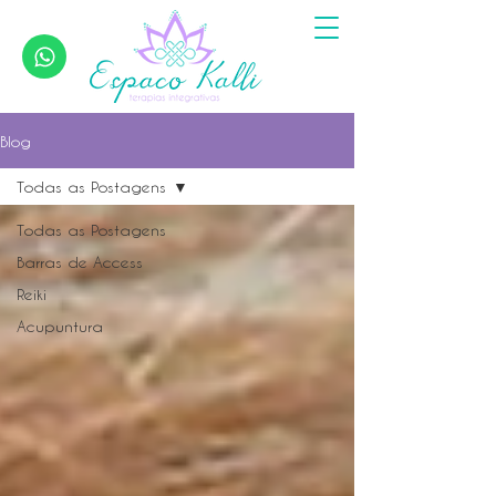
Blog
Todas as Postagens
Todas as Postagens
Barras de Access
Reiki
Acupuntura